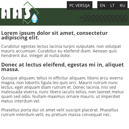
PC VERSIJA
EN
LT
RU
+00000000000
Lorem ipsum dolor sit amet, consectetur
adipiscing elit.
Curabitur egestas lectus lacinia turpis vulputate, non volutpat
mauris accumsan. Curabitur eu eleifend diam. Aenean quis
hendrerit dui. Integer at nulla dolor.
Donec at lectus eleifend, egestas mi in, aliquet
massa.
Quisque aliquam, tellus in efficitur aliquam, libero arcu viverra
magna, non lobortis ligula leo quis orci. Mauris rutrum nunc
lectus, eget aliquam diam rutrum et. Donec lacinia, nisi sed
malesuada viverra, nunc libero iaculis tellus, non laoreet metus
quam sed odio. Nullam maximus ornare mauris, ut imperdiet
metus interdum vel.
Phasellus porta dui sit amet velit suscipit placerat. Phasellus
rutrum interdum velit, eu pretium massa consequat nec.