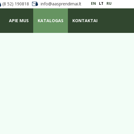
(8 52) 190818
info@aasprendimai.lt
EN
LT
RU
APIE MUS
KATALOGAS
KONTAKTAI