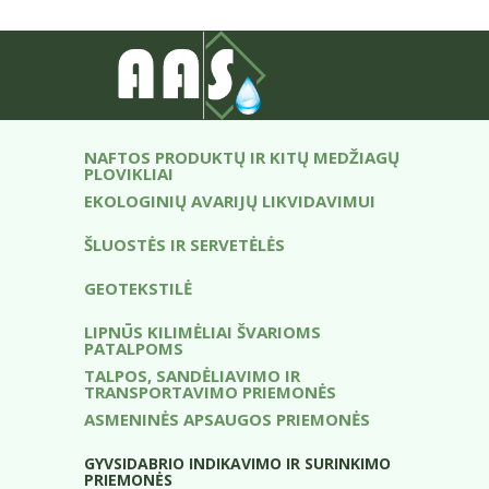
ABSORBENTAI
VANDENS PARUOŠIMO ĮRANGA
DISTILIUOTAS VANDUO
NAFTOS PRODUKTŲ IR KITŲ MEDŽIAGŲ
PLOVIKLIAI
EKOLOGINIŲ AVARIJŲ LIKVIDAVIMUI
ŠLUOSTĖS IR SERVETĖLĖS
GEOTEKSTILĖ
LIPNŪS KILIMĖLIAI ŠVARIOMS
PATALPOMS
TALPOS, SANDĖLIAVIMO IR
TRANSPORTAVIMO PRIEMONĖS
ASMENINĖS APSAUGOS PRIEMONĖS
GYVSIDABRIO INDIKAVIMO IR SURINKIMO
PRIEMONĖS