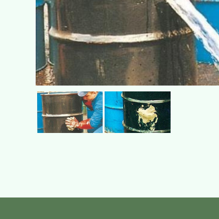
smart
foreash