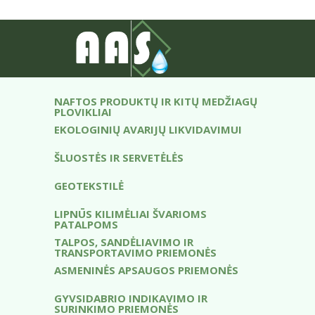
ABSORBENTAI
VANDENS PARUOŠIMO ĮRANGA
DISTILIUOTAS VANDUO
NAFTOS PRODUKTŲ IR KITŲ MEDŽIAGŲ
PLOVIKLIAI
EKOLOGINIŲ AVARIJŲ LIKVIDAVIMUI
ŠLUOSTĖS IR SERVETĖLĖS
GEOTEKSTILĖ
LIPNŪS KILIMĖLIAI ŠVARIOMS
PATALPOMS
TALPOS, SANDĖLIAVIMO IR
TRANSPORTAVIMO PRIEMONĖS
ASMENINĖS APSAUGOS PRIEMONĖS
GYVSIDABRIO INDIKAVIMO IR
SURINKIMO PRIEMONĖS