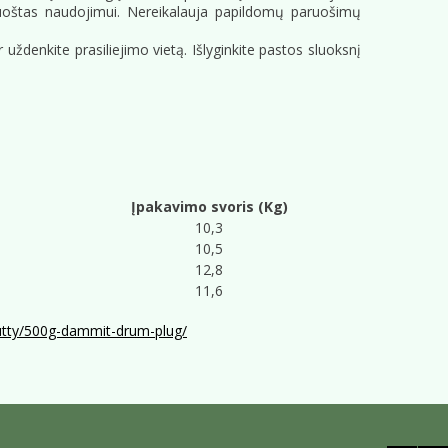
aruoštas naudojimui. Nereikalauja papildomų paruošimų
uždenkite prasiliejimo vietą. Išlyginkite pastos sluoksnį
Įpakavimo svoris (Kg)
10,3
10,5
12,8
11,6
putty/500g-dammit-drum-plug/