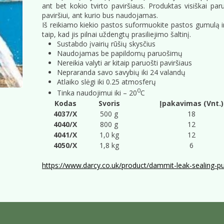
ant bet kokio tvirto paviršiaus. Produktas visiškai p
paviršiui, ant kurio bus naudojamas.
Iš reikiamo kiekio pastos suformuokite pastos gumulą ir 
taip, kad jis pilnai uždengtų prasiliejimo šaltinį.
Sustabdo įvairių rūšių skysčius
Naudojamas be papildomų paruošimų
Nereikia valyti ar kitaip paruošti paviršiaus
Nepraranda savo savybių iki 24 valandų
Atlaiko slėgi iki 0.25 atmosferų
0
Tinka naudojimui iki – 20
C
Kodas
Svoris
Įpakavimas (Vnt.)
4037/X
500 g
18
4040/X
800 g
12
4041/X
1,0 kg
12
4050/X
1,8 kg
6
https://www.darcy.co.uk/product/dammit-leak-sealing-