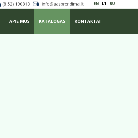
(8 52) 190818
info@aasprendimai.lt
EN
LT
RU
APIE MUS
KATALOGAS
KONTAKTAI