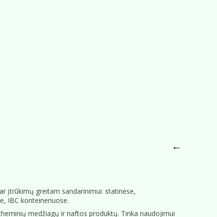
←
 ar įtrūkimų greitam sandarinimui: statinėse,
e, IBC konteineriuose.
, cheminių medžiagų ir naftos produktų. Tinka naudojimui