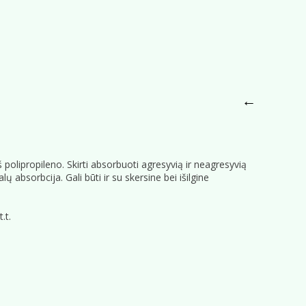
←
š polipropileno. Skirti absorbuoti agresyvią ir neagresyvią
 absorbcija. Gali būti ir su skersine bei išilgine
.t.