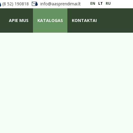
(8 52) 190818
info@aasprendimai.lt
EN
LT
RU
APIE MUS
KATALOGAS
KONTAKTAI