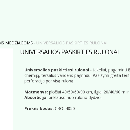
MS MEDŽIAGOMS
UNIVERSALIOS PASKIRTIES RULONAI
>
UNIVERSALIOS PASKIRTIES RULONAI
Universalios paskirtiesi rulonai
- takeliai, pagaminti i
chemiją, teršalus vandens pagrindu. Pasižymi greita teršalų
perforacija per visą ruloną.
Matmenys:
pločiai 40/50/60/90 cm, ilgiai 20/40/60 m ir t
Absorbcija:
priklauso nuo rulono dydžio.
Prekės kodas:
CROL4050