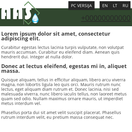
PC VERSIJA
EN
LT
RU
+00000000000
Lorem ipsum dolor sit amet, consectetur
adipiscing elit.
Curabitur egestas lectus lacinia turpis vulputate, non volutpat
mauris accumsan. Curabitur eu eleifend diam. Aenean quis
hendrerit dui. Integer at nulla dolor.
Donec at lectus eleifend, egestas mi in, aliquet
massa.
Quisque aliquam, tellus in efficitur aliquam, libero arcu viverra
magna, non lobortis ligula leo quis orci. Mauris rutrum nunc
lectus, eget aliquam diam rutrum et. Donec lacinia, nisi sed
malesuada viverra, nunc libero iaculis tellus, non laoreet metus
quam sed odio. Nullam maximus ornare mauris, ut imperdiet
metus interdum vel.
Phasellus porta dui sit amet velit suscipit placerat. Phasellus
rutrum interdum velit, eu pretium massa consequat nec.