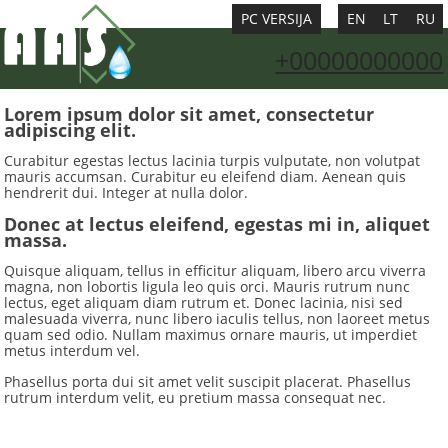
PC VERSIJA
EN
LT
RU
+00000000000
Lorem ipsum dolor sit amet, consectetur
adipiscing elit.
Curabitur egestas lectus lacinia turpis vulputate, non volutpat
mauris accumsan. Curabitur eu eleifend diam. Aenean quis
hendrerit dui. Integer at nulla dolor.
Donec at lectus eleifend, egestas mi in, aliquet
massa.
Quisque aliquam, tellus in efficitur aliquam, libero arcu viverra
magna, non lobortis ligula leo quis orci. Mauris rutrum nunc
lectus, eget aliquam diam rutrum et. Donec lacinia, nisi sed
malesuada viverra, nunc libero iaculis tellus, non laoreet metus
quam sed odio. Nullam maximus ornare mauris, ut imperdiet
metus interdum vel.
Phasellus porta dui sit amet velit suscipit placerat. Phasellus
rutrum interdum velit, eu pretium massa consequat nec.