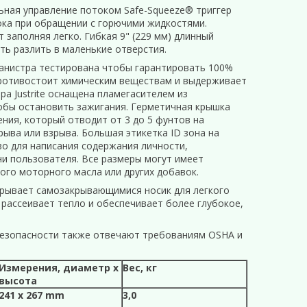
льная управление потоком Safe-Squeeze® триггер
ока при обращении с горючими жидкостями.
заполняя легко. Гибкая 9" (229 мм) длинный
ть разлить в маленькие отверстия.
канистра тестирована чтобы гарантировать 100%
ротивостоит химическим веществам и выдерживает
а Justrite оснащена пламегасителем из
обы остановить зажигания. Герметичная крышка
ния, который отводит от 3 до 5 фунтов на
рыва или взрыва. Большая этикетка ID зона на
о для написания содержания личности,
и пользователя. Все размеры могут имеет
ого моторного масла или других добавок.
крывает самозакрывающимися носик для легкого
рассеивает тепло и обеспечивает более глубокое,
 безопасности также отвечают требованиям OSHA и
Измерения, диаметр х
Вес, кг
высота
241 x 267 mm
3,0