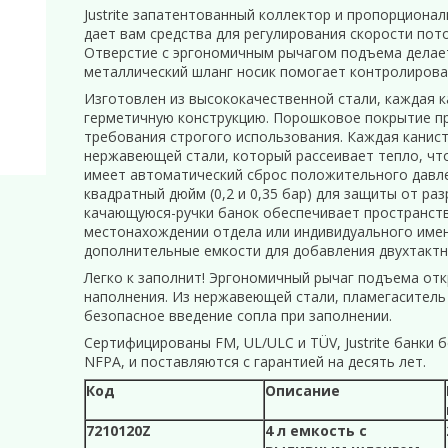
Justrite запатентованный коллектор и пропорциона
дает вам средства для регулирования скорости пот
Отверстие с эргономичным рычагом подъема делает 
металлический шланг носик помогает контролирова
Изготовлен из высококачественной стали, каждая 
герметичную конструкцию. Порошковое покрытие п
требования строгого использования. Каждая канистр
нержавеющей стали, который рассеивает тепло, чт
имеет автоматический сброс положительного давле
квадратный дюйм (0,2 и 0,35 бар) для защиты от раз
качающуюся-ручки банок обеспечивает пространств
местонахождении отдела или индивидуального имен
дополнительные емкости для добавления двухтактн
Легко к заполнит! Эргономичный рычаг подъема от
наполнения. Из нержавеющей стали, пламегаситель 
безопасное введение сопла при заполнении.
Сертифицированы FM, UL/ULC и TÜV, Justrite банки
NFPA, и поставляются с гарантией на десять лет.
Код
Описание
7210120Z
4 л емкость с